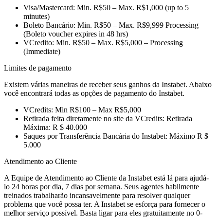
Visa/Mastercard: Min. R$50 – Max. R$1,000 (up to 5
minutes)
Boleto Bancário: Min. R$50 – Max. R$9,999 Processing
(Boleto voucher expires in 48 hrs)
VCredito: Min. R$50 – Max. R$5,000 – Processing
(Immediate)
Limites de pagamento
Existem várias maneiras de receber seus ganhos da Instabet. Abaixo
você encontrará todas as opções de pagamento do Instabet.
VCredits: Min R$100 – Max R$5,000
Retirada feita diretamente no site da VCredits: Retirada
Máxima: R $ 40.000
Saques por Transferência Bancária do Instabet: Máximo R $
5.000
Atendimento ao Cliente
A Equipe de Atendimento ao Cliente da Instabet está lá para ajudá-
lo 24 horas por dia, 7 dias por semana. Seus agentes habilmente
treinados trabalharão incansavelmente para resolver qualquer
problema que você possa ter. A Instabet se esforça para fornecer o
melhor serviço possível. Basta ligar para eles gratuitamente no 0-