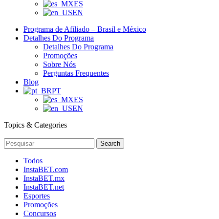
ES
EN
Programa de Afiliado – Brasil e México
Detalhes Do Programa
Detalhes Do Programa
Promoções
Sobre Nós
Perguntas Frequentes
Blog
PT
ES
EN
Topics & Categories
Todos
InstaBET.com
InstaBET.mx
InstaBET.net
Esportes
Promoções
Concursos