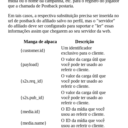
mídia ou o nome da campanha, etc. para o registro do jogador
que a chamada de Postback postaria.
Em tais casos, a respectiva substituição precisa ser inserida no
url de postback do afiliado salvo no perfil, mas o "servidor"
do afiliado deve ser configurado para suportar e "ler" essas
informações assim que chegarem ao seu servidor da web.
Manga de alpaca
Descrição
Um identificador
{customer.id}
exclusivo para o cliente.
O valor da carga útil que
{payload}
você pode ter usado ao
referir o cliente.
O valor da carga útil que
{s2s.req_id}
você pode ter usado ao
referir o cliente.
O valor da carga útil que
{s2s.pub_id}
você pode ter usado ao
referir o cliente.
O ID da mídia que você
{media.id}
usou ao referir o cliente.
O ID da mídia que você
{media.name}
usou ao referir o cliente.