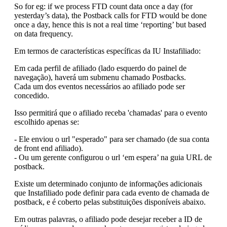
So for eg: if we process FTD count data once a day (for
yesterday’s data), the Postback calls for FTD would be done
once a day, hence this is not a real time ‘reporting’ but based
on data frequency.
Em termos de características específicas da IU Instafiliado:
Em cada perfil de afiliado (lado esquerdo do painel de
navegação), haverá um submenu chamado Postbacks.
Cada um dos eventos necessários ao afiliado pode ser
concedido.
Isso permitirá que o afiliado receba 'chamadas' para o evento
escolhido apenas se:
- Ele enviou o url "esperado" para ser chamado (de sua conta
de front end afiliado).
- Ou um gerente configurou o url ‘em espera’ na guia URL de
postback.
Existe um determinado conjunto de informações adicionais
que Instafiliado pode definir para cada evento de chamada de
postback, e é coberto pelas substituições disponíveis abaixo.
Em outras palavras, o afiliado pode desejar receber a ID de