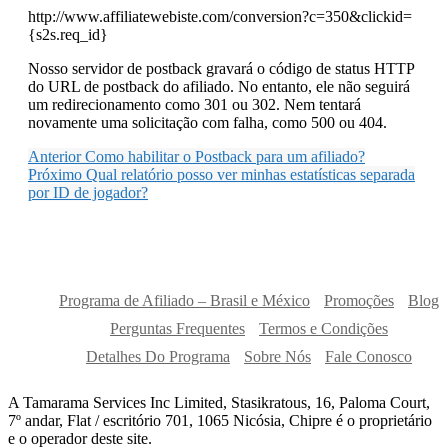
http://www.affiliatewebiste.com/conversion?c=350&clickid=
{s2s.req_id}
Nosso servidor de postback gravará o código de status HTTP
do URL de postback do afiliado. No entanto, ele não seguirá
um redirecionamento como 301 ou 302. Nem tentará
novamente uma solicitação com falha, como 500 ou 404.
Anterior
Como habilitar o Postback para um afiliado?
Próximo
Qual relatório posso ver minhas estatísticas separada
por ID de jogador?
Programa de Afiliado – Brasil e México
Promoções
Blog
Perguntas Frequentes
Termos e Condições
Detalhes Do Programa
Sobre Nós
Fale Conosco
A Tamarama Services Inc Limited, Stasikratous, 16, Paloma Court,
7º andar, Flat / escritório 701, 1065 Nicósia, Chipre é o proprietário
e o operador deste site.